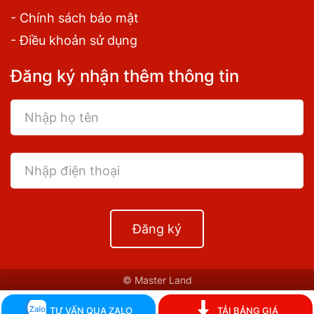
- Chính sách bảo mật
- Điều khoản sử dụng
Đăng ký nhận thêm thông tin
Đăng ký
© Master Land
TƯ VẤN QUA ZALO
TẢI BẢNG GIÁ