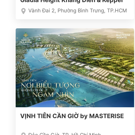
Gladia Height Khang Điền & Keppel
Vành Đai 2, Phường Bình Trưng, TP.HCM
VỊNH TIÊN CẦN GIỜ by MASTERISE