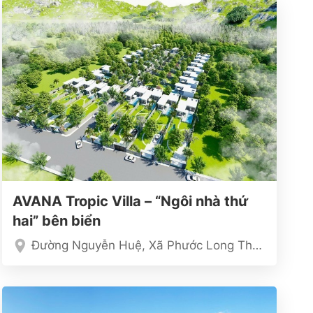
AVANA Tropic Villa – “Ngôi nhà thứ
hai” bên biển
Đường Nguyễn Huệ, Xã Phước Long Thọ, Huyện Đất Đỏ, Tỉnh Bà Rịa – Vũng Tàu