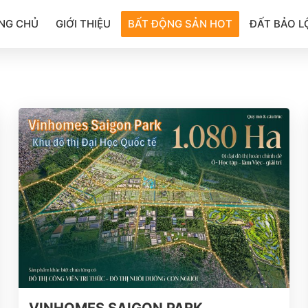
NG CHỦ
GIỚI THIỆU
BẤT ĐỘNG SẢN HOT
ĐẤT BẢO L