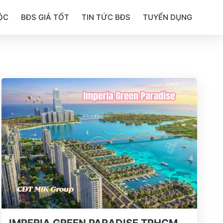
ỘC
BĐS GIÁ TỐT
TIN TỨC BĐS
TUYỂN DỤNG