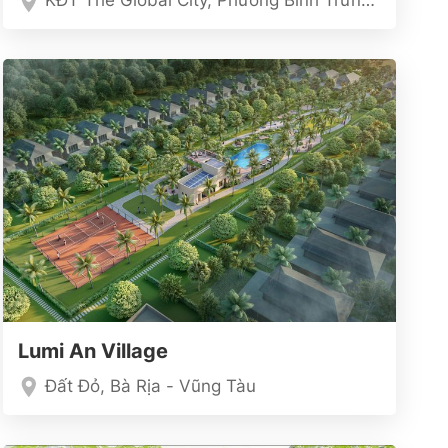
KĐT The Global City, Phường Bình Trưng TP. Hồ Chí Minh
Lumi An Village
Đất Đỏ, Bà Rịa - Vũng Tàu