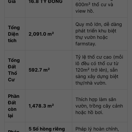
Giá
16.8 TỶ ĐỒNG
600m² thổ cư và
view hồ.
Quy mô lớn, dễ dàng
Tổng
phát triển khu biệt
Diện
2,091.0 m²
thự vườn hoặc
tích
farmstay.
Tỷ lệ thổ cư cao (mỗi
Tổng
lô đều có thổ cư từ
Đất
592.7 m²
120m² trở lên), sẵn
Thổ
sàng xây dựng biệt
Cư
thự/nhà vườn.
Phần
Thích hợp làm sân
Đất
1,478.3 m²
vườn, trồng cây cảnh
còn
hoặc hồ bơi.
lại
5 Sổ hồng riêng
Pháp lý hoàn chỉnh,
Pháp