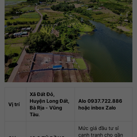
Xã Đất Đỏ,
Huyện Long Đất,
Alo 0937.722.886
Vị trí
Bà Rịa - Vũng
hoặc inbox Zalo
Tàu
.
Mức giá đầu tư sỉ
cạnh tranh cho gần