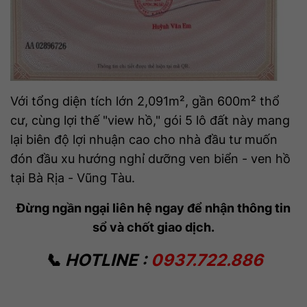
Với tổng diện tích lớn 2,091m², gần 600m² thổ
cư, cùng lợi thế "view hồ," gói 5 lô đất này mang
lại biên độ lợi nhuận cao cho nhà đầu tư muốn
đón đầu xu hướng nghỉ dưỡng ven biển - ven hồ
tại Bà Rịa - Vũng Tàu.
Đừng ngần ngại liên hệ ngay để nhận thông tin
sổ và chốt giao dịch.
📞 HOTLINE :
0937.722.886