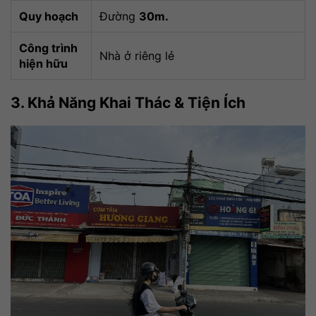
Quy hoạch
Đường
30m.
Công trình
Nhà ở riêng lẻ
hiện hữu
3. Khả Năng Khai Thác & Tiện Ích