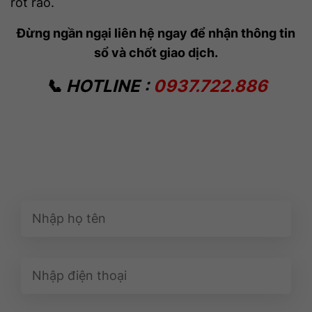
rốt ráo.
Đừng ngần ngại liên hệ ngay để nhận thông tin
sổ và chốt giao dịch.
📞 HOTLINE :
0937.722.886
ĐĂNG KÝ NHẬN ƯU ĐÃI
SỚM